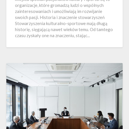
organizacje, które gromadzą ludzi o wspólnych
zainteresowaniach i umożliwiają im rozwijanie
swoich pasji. Historia i znaczenie stowarzyszeń
Stowarzyszenia kulturalno-sportowe mają długą
historię, sięgającą nawet wieków temu. Od tamtego
czasu zyskały one na znaczeniu, stając...