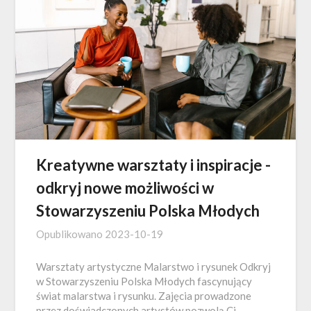
Kreatywne warsztaty i inspiracje -
odkryj nowe możliwości w
Stowarzyszeniu Polska Młodych
Opublikowano
2023-10-19
Warsztaty artystyczne Malarstwo i rysunek Odkryj
w Stowarzyszeniu Polska Młodych fascynujący
świat malarstwa i rysunku. Zajęcia prowadzone
przez doświadczonych artystów pozwolą Ci