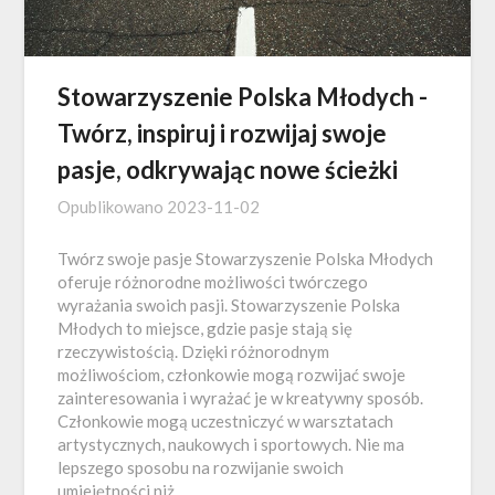
Stowarzyszenie Polska Młodych -
Twórz, inspiruj i rozwijaj swoje
pasje, odkrywając nowe ścieżki
Opublikowano
2023-11-02
Twórz swoje pasje Stowarzyszenie Polska Młodych
oferuje różnorodne możliwości twórczego
wyrażania swoich pasji. Stowarzyszenie Polska
Młodych to miejsce, gdzie pasje stają się
rzeczywistością. Dzięki różnorodnym
możliwościom, członkowie mogą rozwijać swoje
zainteresowania i wyrażać je w kreatywny sposób.
Członkowie mogą uczestniczyć w warsztatach
artystycznych, naukowych i sportowych. Nie ma
lepszego sposobu na rozwijanie swoich
umiejętności niż...